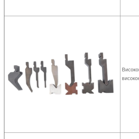
Високо
високо