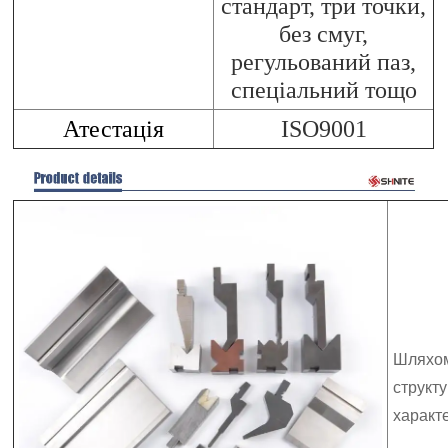
стандарт, три точки,
без смуг,
регульований паз,
спеціальний тощо
Атестація
ISO9001
Шляхом
структу
характ