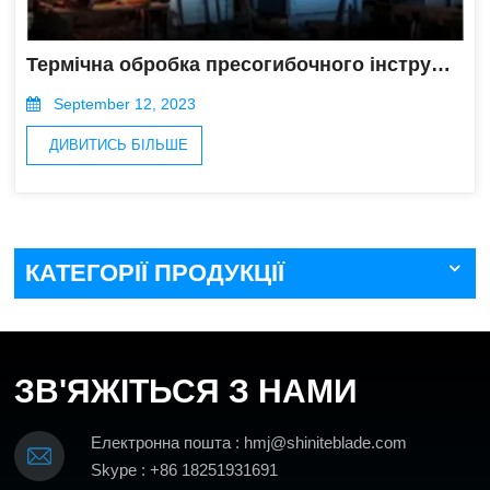
Термічна обробка пресогибочного інструменту
September 12, 2023
ДИВИТИСЬ БІЛЬШЕ
КАТЕГОРІЇ ПРОДУКЦІЇ
ЗВ'ЯЖІТЬСЯ З НАМИ
Електронна пошта : hmj@shiniteblade.com
Skype : +86 18251931691