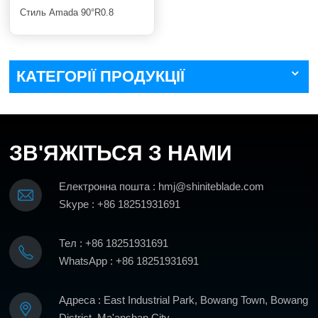
Стиль Amada 90°R0.8
КАТЕГОРІЇ ПРОДУКЦІЇ
ЗВ'ЯЖІТЬСЯ З НАМИ
Електронна пошта : hmj@shiniteblade.com
Skype : +86 18251931691
Тел : +86 18251931691
WhatsApp : +86 18251931691
Адреса : East Industrial Park, Bowang Town, Bowang
District, Ma'anshan City