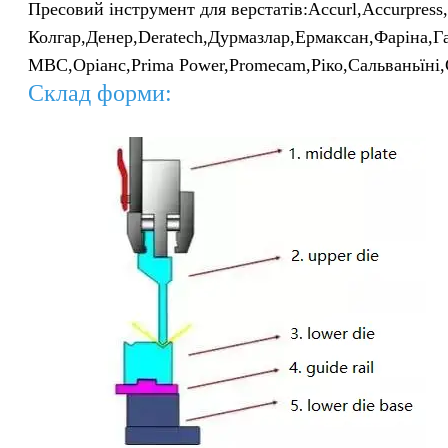
Пресовий інструмент для верстатів:
Accurl,
Accurpress
Колгар,
Денер,
Deratech,
Дурмазлар,
Ермаксан,
Фаріна,
Г
МВС,
Оріанс,
Prima Power,
Promecam,
Ріко,
Сальваньїні,
Склад форми: