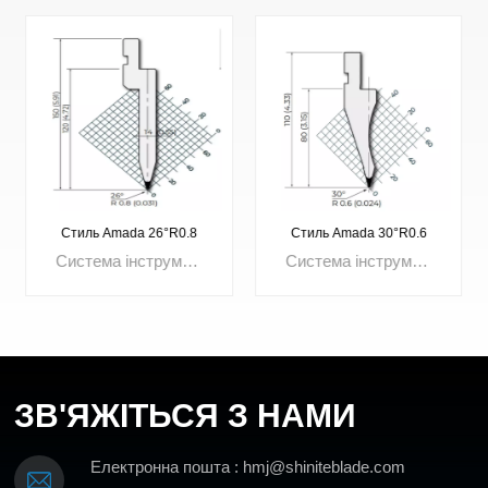
Стиль Amada 30°R0.6
Стиль Amada 30°R0.8
Система інструментів: система AmadaКут: 30°Радіус: R0,6 ммЕфективна висота: 128 ммЗагальна висота: 158 ммМаксимальне навантаження: 800кН/мМатеріал: 42CrMo4
Система інструментів: система AmadaКут: 30°Радіус: R0,8 ммЕфективна висота: 128 ммЗагальна висота: 158 ммМаксимальне навантаження: 800кН/мМатеріал: 42CrMo4
ЗВ'ЯЖІТЬСЯ З НАМИ
ВИВЧАЙТЕ
ВИВЧАЙТЕ
Електронна пошта : hmj@shiniteblade.com