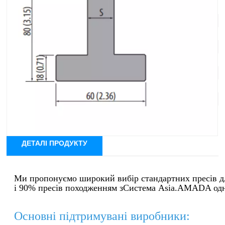
Система інструментів: плашки Amada Systeme 1-V
Кут: 45°
Відкриття матриці: V6, V8, V10, V12, V16, V20, V25
Радіус: R1,0 мм
Висота: 80 мм/120 мм
Максимальне навантаження: 550 кН/м
Матеріал: 42CrMo4
ДЕТАЛІ ПРОДУКТУ
Ми пропонуємо широкий вибір стандартних пресів д
і 90% пресів походженням з
Система Asia.AMADA одн
Основні підтримувані виробники: