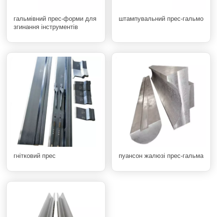
гальмівний прес-форми для
штампувальний прес-гальмо
згинання інструментів
гнітковий прес
пуансон жалюзі прес-гальма