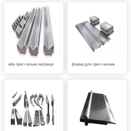
wila прес-гальмо матриця
форма для прес-гальма