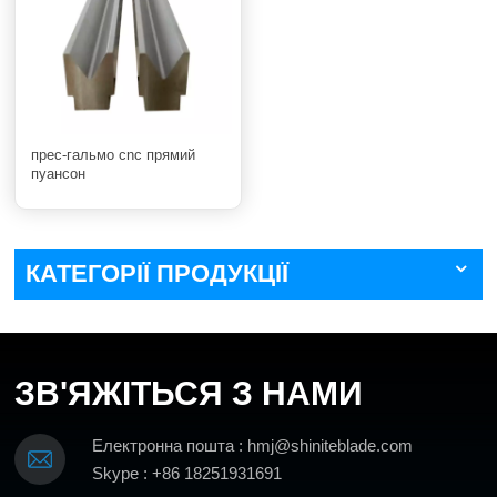
прес-гальмо cnc прямий
пуансон
КАТЕГОРІЇ ПРОДУКЦІЇ
ЗВ'ЯЖІТЬСЯ З НАМИ
Електронна пошта : hmj@shiniteblade.com
Skype : +86 18251931691