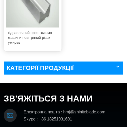
гідравлічний прес-гальмо
машини повітряний різак
умирає
КАТЕГОРІЇ ПРОДУКЦІЇ
ЗВ'ЯЖІТЬСЯ З НАМИ
Електронна пошта : hmj@shiniteblade.com
Skype : +86 18251931691