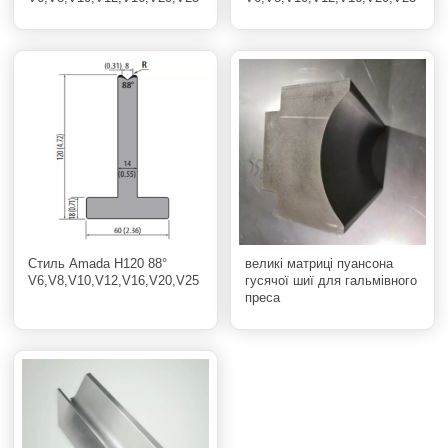
Стиль Amada H120 88°
великі матриці пуансона
V6,V8,V10,V12,V16,V20,V25
гусячої шиї для гальмівного
преса