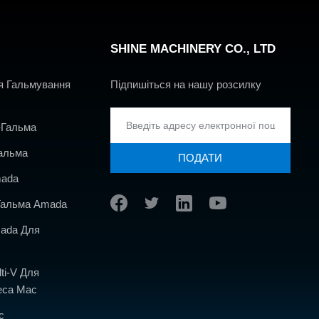
SHINE MACHINERY CO., LTD
я Гальмування
Підпишіться на нашу розсилку
-Гальма
альма
ПОДАТИ
mada
Гальма Amada
mada Для
ti-V Для
еса Mac
с