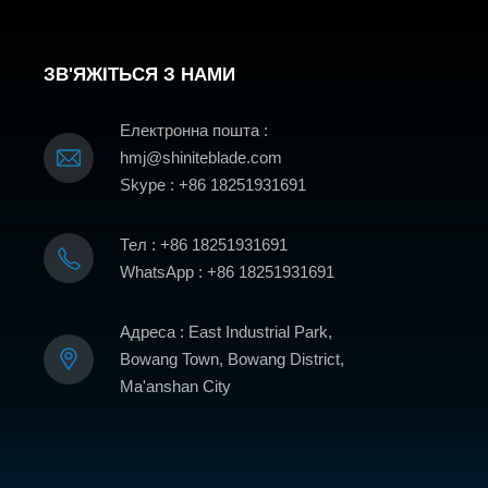
ЗВ'ЯЖІТЬСЯ З НАМИ
Електронна пошта :
hmj@shiniteblade.com
Skype : +86 18251931691
Тел : +86 18251931691
WhatsApp : +86 18251931691
Адреса : East Industrial Park,
Bowang Town, Bowang District,
Ma'anshan City