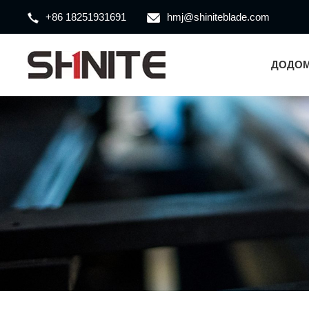
+86 18251931691
hmj@shiniteblade.com
ДОДО